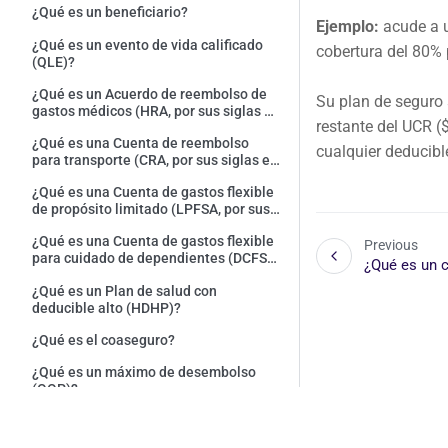
¿Qué es un beneficiario?
Ejemplo:
acude a u
¿Qué es un evento de vida calificado
cobertura del 80% 
(QLE)?
¿Qué es un Acuerdo de reembolso de
Su plan de seguro 
gastos médicos (HRA, por sus siglas en
restante del UCR (
inglés) y cómo lo uso?
¿Qué es una Cuenta de reembolso
cualquier deducib
para transporte (CRA, por sus siglas en
inglés o CRT) y cómo la uso?
¿Qué es una Cuenta de gastos flexible
de propósito limitado (LPFSA, por sus
siglas en inglés o CGFPL)?
¿Qué es una Cuenta de gastos flexible
Previous
para cuidado de dependientes (DCFSA,
¿Qué es un 
por sus siglas en inglés o CGFCD) y
¿Qué es un Plan de salud con
cómo la uso?
deducible alto (HDHP)?
¿Qué es el coaseguro?
¿Qué es un máximo de desembolso
(OOP)?
Copyright ©
2026
League, Inc. All rights reserved. League Benef
¿Qué es un deducible?
trademarks of League, Inc.