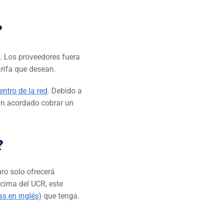
?
. Los proveedores fuera
arifa que desean.
entro de la red
. Debido a
an acordado cobrar un
?
ro solo ofrecerá
ncima del UCR, este
s en inglés)
que tenga.