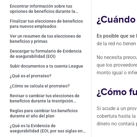
Encontrar información sobre tus
opciones de beneficios durante la
¿Cuándo o
experiencia de inscripción de League
Finalizar tus elecciones de beneficios
para nuevos empleados
Es posible que se 
Ver un resumen de tus elecciones de
beneficios y primas
de la red no tiene
Descargar tu formulario de Evidencia
de asegurabilidad (EOI)
No necesita preocu
que los proveedore
Subir documentos a tu cuenta League
monto igual o infer
¿Qué es el prorrateo?
¿Cómo se calcula el prorrateo?
¿Cómo fu
Revisar o cambiar tus elecciones de
beneficios durante la Inscripción
abierta
Si acude a un prov
Reglas para cambiar los beneficios
cobertura hasta la
durante el año del plan
dinero no contará
¿Qué es la Evidencia de
asegurabilidad (EOI, por sus siglas en
inglés)?