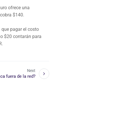
guro ofrece una
e cobra $140.
á que pagar el costo
olo $20 contarán para
R.
Next
ica fuera de la red?
gn™ and League Design™ are registered
🇨🇦
🇺🇸
Canada
US