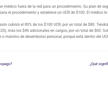
n médico fuera de la red para un procedimiento. Su plan de se
para el procedimiento y establece un UCR de $100. El médico l
solo cubrirá el 80% de los $100 UCR, por un total de $80. Tendr
$20), más los $40 adicionales en cargos, por un total de $60. S
le o máximo de desembolso personal, porque está dentro del UC
copago?
¿Qué signif
its & Insurance Solutions Agency in the State of California L&Cross Desi