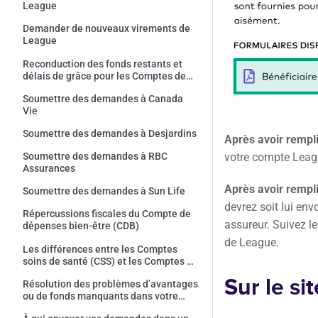
League
Demander de nouveaux virements de
League
Reconduction des fonds restants et
délais de grâce pour les Comptes de
soins de santé (CSS)
Soumettre des demandes à Canada
Vie
Soumettre des demandes à Desjardins
Après avoir rempli
votre compte Leag
Soumettre des demandes à RBC
Assurances
Après avoir rempli
Soumettre des demandes à Sun Life
devrez soit lui envo
Répercussions fiscales du Compte de
assureur. Suivez le
dépenses bien-être (CDB)
de League.
Les différences entre les Comptes
soins de santé (CSS) et les Comptes de
dépenses bien-être (CDB)
Sur le si
Résolution des problèmes d’avantages
ou de fonds manquants dans votre
Portefeuille League