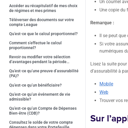
Un courriel av
Accéder au récapitulatif de mes choix
Une copie du 
de régimes et mes primes
Téléverser des documents sur votre
Remarque :
compte League
Qu’est-ce que le calcul proportionnel?
Il se peut que
Comment s’effectue le calcul
Si votre assur
proportionnel?
numériques d
Revoir ou modifier votre sélection
d’avantages pendant la période
Lisez la suite pou
d’inscription
d’assurabilité à pa
Qu’est-ce qu’une preuve d’assurabilité
(PA)?
Mobile
Qu’est-ce qu’un bénéficiaire?
Web
Qu’est-ce qu’un événement de vie
admissible?
Trouver vos r
Qu’est-ce qu’un Compte de Dépenses
Bien-être (CDB)?
Sur l’app
Consultez le solde de votre compte
dépenses dans votre Portefeuille