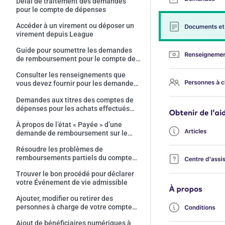
Délai de traitement des demandes
pour le compte de dépenses
Accéder à un virement ou déposer un
virement depuis League
Guide pour soumettre les demandes
de remboursement pour le compte de
dépenses
Consulter les renseignements que
vous devez fournir pour les demandes
« En attente d’information »
Demandes aux titres des comptes de
dépenses pour les achats effectués
avant l'inscription chez League
À propos de l’état « Payée » d’une
demande de remboursement sur le
compte de dépenses
Résoudre les problèmes de
remboursements partiels du compte
de dépenses
Trouver le bon procédé pour déclarer
votre Événement de vie admissible
Ajouter, modifier ou retirer des
personnes à charge de votre compte
League
Ajout de bénéficiaires numériques à