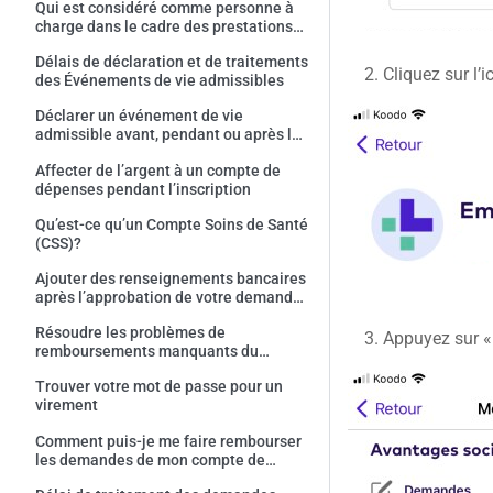
Qui est considéré comme personne à
charge dans le cadre des prestations
d’assurance?
Délais de déclaration et de traitements
Cliquez sur l’i
des Événements de vie admissibles
Déclarer un événement de vie
admissible avant, pendant ou après la
période d'adhésion aux avantages
Affecter de l’argent à un compte de
sociaux
dépenses pendant l’inscription
Qu’est-ce qu’un Compte Soins de Santé
(CSS)?
Ajouter des renseignements bancaires
après l’approbation de votre demande
par League
Résoudre les problèmes de
Appuyez sur «
remboursements manquants du
compte de dépenses
Trouver votre mot de passe pour un
virement
Comment puis-je me faire rembourser
les demandes de mon compte de
dépenses?