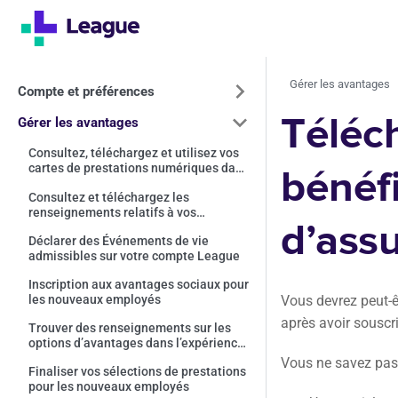
Gérer les avantages
Compte et préférences
Téléch
Gérer les avantages
Consultez, téléchargez et utilisez vos
cartes de prestations numériques dans
bénéfi
votre Portefeuille League
Consultez et téléchargez les
renseignements relatifs à vos
d’assu
avantages sociaux dans votre
Déclarer des Événements de vie
Portefeuille League
admissibles sur votre compte League
Inscription aux avantages sociaux pour
les nouveaux employés
Vous devrez peut-ê
après avoir souscr
Trouver des renseignements sur les
options d’avantages dans l’expérience
d’inscription League
Vous ne savez pas 
Finaliser vos sélections de prestations
pour les nouveaux employés