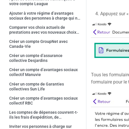
votre compte League
Ajouter à votre régime d’avantages
Appuyez sur «
sociaux des personnes à charge qui ne
disposent pas d’une assurance
Comparer vos choix actuels de
maladie provinciale
prestations avec vos nouveaux choix
dans le cadre de l'expérience de
Créer un compte GroupNet avec
l'adhésion
Canada-Vie
Créer un compte d’assurance
collective Desjardins
Créer un compte d’avantages sociaux
Tous les formulaire
collectif Manuvie
formulaire pour le 
Créer un compte de Garanties
collectives Sun Life
Créer un compte d’avantages sociaux
collectif RBC
Les comptes de dépenses couvrent-t-
ils les frais d’expédition, de
manutention et les pourboires?
Inviter vos personnes à charge sur