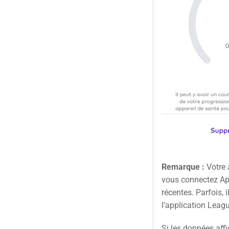
Remarque :
Votre 
vous connectez App
récentes. Parfois,
l’application Leag
Si les données aff