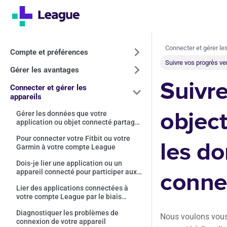
Connecter et gérer le
Compte et préférences
Suivre vos progrès ve
Gérer les avantages
Suivre
Connecter et gérer les
appareils
object
Gérer les données que votre
application ou objet connecté partage
avec votre compte League
Pour connecter votre Fitbit ou votre
les d
Garmin à votre compte League
Dois-je lier une application ou un
appareil connecté pour participer aux
conne
Programmes santé?
Lier des applications connectées à
votre compte League par le biais
d’Apple Santé et Google Fit
Diagnostiquer les problèmes de
Nous voulons vous 
connexion de votre appareil