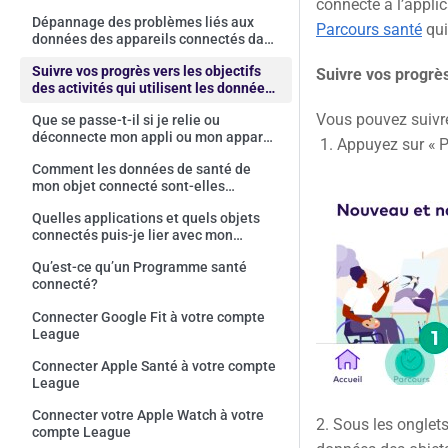
connecté à l’applic
Dépannage des problèmes liés aux
Parcours santé
qui
données des appareils connectés dans
votre compte
Suivre vos progrès vers les objectifs
Suivre vos progrès
des activités qui utilisent les données
de vos objets connectés
Vous pouvez suivre
Que se passe-t-il si je relie ou
déconnecte mon appli ou mon appareil
1. Appuyez sur « P
après avoir déjà démarré un
Comment les données de santé de
Programme santé connecté?
mon objet connecté sont-elles
utilisées?
Quelles applications et quels objets
connectés puis-je lier avec mon
compte League?
Qu’est-ce qu’un Programme santé
connecté?
Connecter Google Fit à votre compte
League
Connecter Apple Santé à votre compte
League
Connecter votre Apple Watch à votre
2. Sous les onglets
compte League