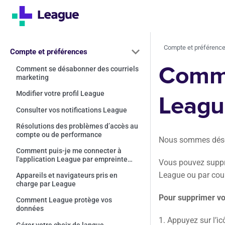
Compte et préférenc
Compte et préférences
Comme
Comment se désabonner des courriels
marketing
Modifier votre profil League
Leagu
Consulter vos notifications League
Résolutions des problèmes d’accès au
compte ou de performance
Nous sommes désol
Comment puis-je me connecter à
l'application League par empreinte
Vous pouvez suppri
digitale ou reconnaissance faciale?
League ou par cour
Appareils et navigateurs pris en
charge par League
Pour supprimer vo
Comment League protège vos
données
1. Appuyez sur l’ic
Gérer votre choix de langue